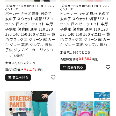
【公式サイト限定10％OFF】毎日らくら
【公式サイト限定10％OFF】毎日らくら
くシリーズ
くシリーズ
パーカー キッズ 無地 男の子
トレーナー キッズ 無地 男の子
女の子 スウェット 切替 リブ コ
女の子 スウェット 切替 リブ コ
ットン 綿 ヘビーウエイト 中厚
ットン 綿 ヘビーウエイト 中厚
子供服 保育園 通学 110 120
子供服 保育園 通学 110 120
130 140 150 160 イエロー 黄
130 140 150 160 イエロー 黄
色 ブラック 黒 グリーン 緑 カー
色 ブラック 黒 グリーン 緑 カー
キ グレー 裏毛 シンプル 長袖
キ グレー 裏毛 シンプル 長袖
子供 ジップパーカー リンクコ
¥
1,760
のところ
定価
ーデ お揃い
¥
1,584
当店特別価格
税込
¥
2,420
のところ
定価
商品を見る
¥
2,178
当店特別価格
税込
商品を見る