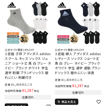
公式サイト限定10％OFF
公式サイト限定10％OFF
３足組 子供 アディダス adidas
３足組 婦人 アディダス adidas
スクール キッズ ソックス ジュ
レディース ソックス ショート丈
ニア ショート丈 黒 白 グレー ネ
黒 白 グレー ネイビー ブラック
イビー ブラック ホワイト 学生
ホワイト 学生 通学 通勤 ブラン
通学 制服 ブランドソックス 破
ドソックス 破れにくい 消臭
れにくい 刺繍付き
¥
1,430
のところ
定価
¥
1,430
のところ
定価
¥
1,287
当店特別価格
税込
¥
1,287
当店特別価格
税込
在庫切れ
在庫切れ
商品を見る