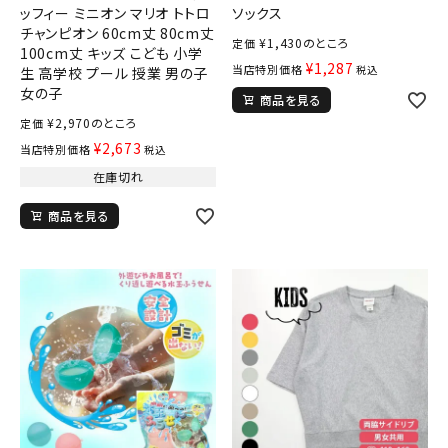
ッフィー ミニオン マリオ トトロ
ソックス
チャンピオン 60cm丈 80cm丈
¥
1,430
のところ
定価
100cm丈 キッズ こども 小学
¥
1,287
当店特別価格
税込
生 高学校 プール 授業 男の子
女の子
商品を見る
¥
2,970
のところ
定価
¥
2,673
当店特別価格
税込
在庫切れ
商品を見る