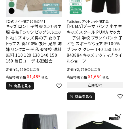
【公式サイト限定10％OFF】
Fullshopアウトレット限定品
キッズ ロンT 子供服 無地 通学
【PUMA】プーマ パンツ 小学生
服 長袖Tシャツ ビッグシルエッ
キッズ スクール PUMA サッカ
ト 袖リブ キッズ 男の子 女の子
ー 子供 学校 ブランドパンツ 子
トップス 綿100% 吸汗 兄弟 姉
ども スポーツウェア 綿100％
妹 リンクコーデ 私服登校 送料
ブラック グレー 140 150 160
無料 110 120 130 140 150
843884 キッズ アクティブ ツイ
160 毎日コーデ お遊戯会
ルショーツ
¥
1,650
のところ
¥
2,750
のところ
定価
定価
¥
1,485
¥
1,650
当店特別価格
当店特別価格
税込
税込
在庫切れ
商品を見る
商品を見る