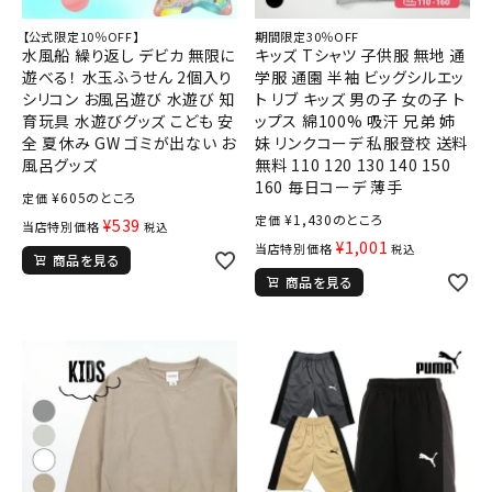
【公式限定10％OFF】
期間限定30％OFF
水風船 繰り返し デビカ 無限に
キッズ Tシャツ 子供服 無地 通
遊べる！ 水玉ふうせん 2個入り
学服 通園 半袖 ビッグシルエッ
シリコン お風呂遊び 水遊び 知
ト リブ キッズ 男の子 女の子 ト
育玩具 水遊びグッズ こども 安
ップス 綿100% 吸汗 兄弟 姉
全 夏休み GW ゴミが出ない お
妹 リンクコーデ 私服登校 送料
風呂グッズ
無料 110 120 130 140 150
160 毎日コーデ 薄手
¥
605
のところ
定価
¥
1,430
のところ
定価
¥
539
当店特別価格
税込
¥
1,001
当店特別価格
税込
商品を見る
商品を見る