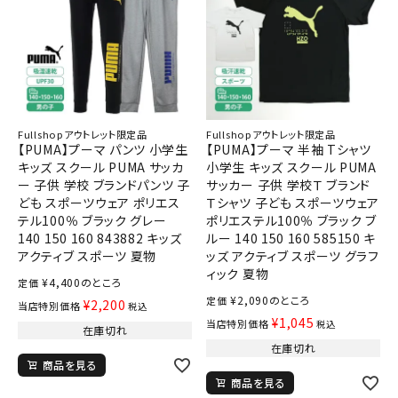
Fullshopアウトレット限定品
Fullshopアウトレット限定品
【PUMA】プーマ パンツ 小学生
【PUMA】プーマ 半袖 Tシャツ
キッズ スクール PUMA サッカ
小学生 キッズ スクール PUMA
ー 子供 学校 ブランドパンツ 子
サッカー 子供 学校Ｔ ブランド
ども スポーツウェア ポリエス
Ｔシャツ 子ども スポーツウェア
テル100％ ブラック グレー
ポリエステル100％ ブラック ブ
140 150 160 843882 キッズ
ルー 140 150 160 585150 キ
アクティブ スポーツ 夏物
ッズ アクティブ スポーツ グラフ
ィック 夏物
¥
4,400
のところ
定価
¥
2,090
のところ
定価
¥
2,200
当店特別価格
税込
¥
1,045
当店特別価格
税込
在庫切れ
在庫切れ
商品を見る
商品を見る