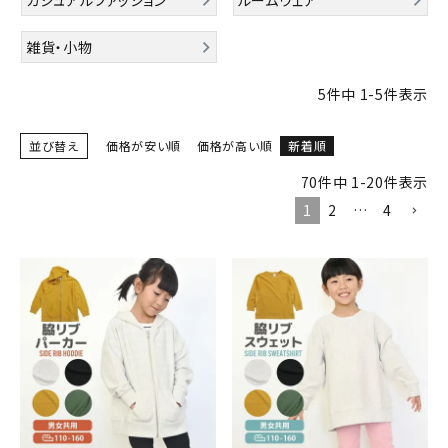
カジュアルファッション
ルームウェア
雑貨・小物
5
件中
1
-
5
件表示
並び替え
価格が安い順
価格が高い順
新着順
70
件中
1
-
20
件表示
1
2
…
4