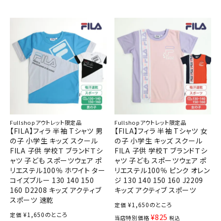
Fullshopアウトレット限定品
Fullshopアウトレット限定品
【FILA】フィラ 半袖 Tシャツ 男
【FILA】フィラ 半袖 Tシャツ 女
の子 小学生 キッズ スクール
の子 小学生 キッズ スクール
FILA 子供 学校Ｔ ブランドＴシ
FILA 子供 学校Ｔ ブランドＴシ
ャツ 子ども スポーツウェア ポ
ャツ 子ども スポーツウェア ポ
リエステル100％ ホワイト ター
リエステル100％ ピンク オレン
コイズブルー 130 140 150
ジ 130 140 150 160 J2209
160 D2208 キッズ アクティブ
キッズ アクティブ スポーツ
スポーツ 速乾
¥
1,650
のところ
定価
¥
1,650
のところ
定価
¥
825
当店特別価格
税込