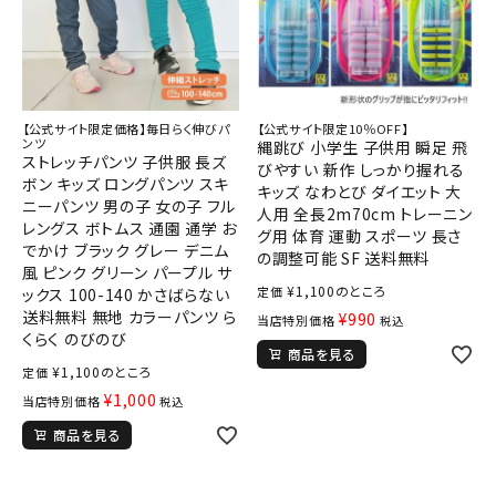
【公式サイト限定価格】毎日らく伸びパ
【公式サイト限定10％OFF】
ンツ
縄跳び 小学生 子供用 瞬足 飛
ストレッチパンツ 子供服 長ズ
びやすい 新作 しっかり握れる
ボン キッズ ロングパンツ スキ
キッズ なわとび ダイエット 大
ニーパンツ 男の子 女の子 フル
人用 全長2m70cm トレーニン
レングス ボトムス 通園 通学 お
グ用 体育 運動 スポーツ 長さ
でかけ ブラック グレー デニム
の調整可能 SF 送料無料
風 ピンク グリーン パープル サ
¥
1,100
のところ
定価
ックス 100-140 かさばらない
送料無料 無地 カラーパンツ ら
¥
990
当店特別価格
税込
くらく のびのび
商品を見る
¥
1,100
のところ
定価
¥
1,000
当店特別価格
税込
商品を見る