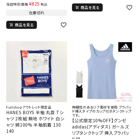
¥
825
当店特別価格
税込
商品を見る
在庫切れ
商品を見る
Fullshopアウトレット限定品
伸縮性のあるリブ素材を使用 ブラパッ
ド挿入タイプのカップ付きタンクトップ
HANES BOYS 半袖 丸首 Tシ
です。
ャツ 2枚組 無地 ホワイト 白シ
【公式限定10%OFF】グンゼ
ャツ 綿100% 半袖肌着 130
adidas(アディダス) ガールズ
140
リブタンクトップ 挿入ブラパッ
ド付