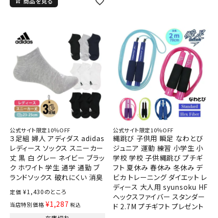
商品を見る
公式サイト限定10％OFF
公式サイト限定10％OFF
３足組 婦人 アディダス adidas
縄跳び 子供用 瞬足 なわとび
レディース ソックス スニーカー
ジュニア 運動 練習 小学生 小
丈 黒 白 グレー ネイビー ブラッ
学校 学校 子供縄跳び プチギ
ク ホワイト 学生 通学 通勤 ブ
フト 夏休み 春休み 冬休み デ
ランドソックス 破れにくい 消臭
ビカ トレーニング ダイエット レ
ディース 大人用 syunsoku HF
¥
1,430
のところ
定価
ヘックスファイバー スタンダー
¥
1,287
当店特別価格
税込
ド 2.7M プチギフト プレゼント
在庫切れ