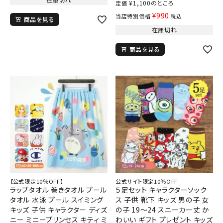
¥
1,100
のところ
定価
¥
990
当店特別価格
税込
商品を見る
在庫切れ
商品を見る
【公式限定10％OFF】
公式サイト限定10％OFF
ラップタオル 巻きタオル プール
５足セット キャラクターソック
タオル 水泳 プール スイミング
ス 子供 靴下 キッズ 男の子 女
キッズ 子供 キャラクター ディズ
の子 19～24 スニーカー丈 か
ニー ミニープリンセス キティ ミ
わいい ギフト プレゼント キッズ