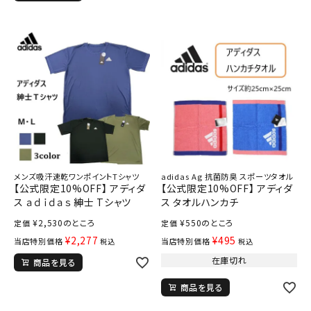
メンズ吸汗速乾ワンポイントTシャツ
adidas Ag 抗菌防臭 スポーツタオル
【公式限定10%OFF】 アディダ
【公式限定10%OFF】 アディダ
ス ａｄｉｄａｓ 紳士 Tシャツ
ス タオルハンカチ
¥
2,530
のところ
¥
550
のところ
定価
定価
¥
2,277
¥
495
当店特別価格
当店特別価格
税込
税込
在庫切れ
商品を見る
商品を見る