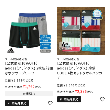
メール便発送可能
メール便発送可能
【公式限定10%OFF】
【公式限定10%OFF】
adidas(アディダス) 2枚組前開
adidas(アディダス) 冷感
きボクサーブリーフ
COOL 4枚セットタオルハンカ
チ
¥
1,958
のところ
定価
¥
2,640
のところ
定価
¥
1,762
当店特別価格
税込
¥
2,376
当店特別価格
税込
在庫切れ
商品を見る
商品を見る