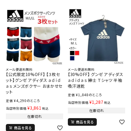
メール便送料無料
メール便送料無料
【公式限定10%OFF】 【３枚セ
【30%OFF】 グンゼ アディダス
ット】グンゼ アディダス ａｄｉｄ
ａｄｉｄａｓ 紳士 Ｔシャツ 半袖
ａｓ メンズボクサー おまかせセ
吸汗速乾
ット
¥
1,848
のところ
定価
¥
4,290
のところ
定価
¥
1,287
当店特別価格
税込
¥
3,861
当店特別価格
税込
在庫切れ
在庫切れ
商品を見る
商品を見る