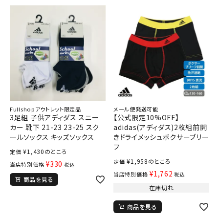
Fullshopアウトレット限定品
メール便発送可能
3足組 子供アディダス スニー
【公式限定10%OFF】
カー 靴下 21-23 23-25 スク
adidas(アディダス)2枚組前開
ールソックス キッズソックス
きドライメッシュボクサーブリー
フ
¥
1,430
のところ
定価
¥
1,958
のところ
定価
¥
330
当店特別価格
税込
¥
1,762
当店特別価格
税込
商品を見る
在庫切れ
商品を見る