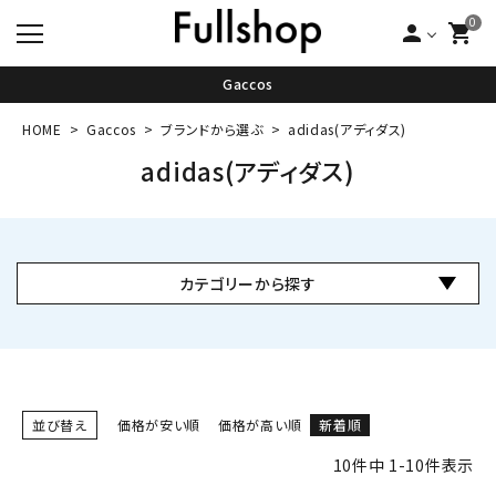
0
person
shopping_cart
Gaccos
HOME
Gaccos
ブランドから選ぶ
adidas(アディダス)
adidas(アディダス)
カテゴリーから探す
並び替え
価格が安い順
価格が高い順
新着順
10
件中
1
-
10
件表示