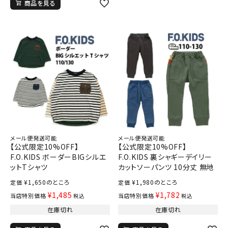
商品を見る
メール便発送可能
メール便発送可能
【公式限定10%OFF】
【公式限定10%OFF】
F.O.KIDS ボーダーBIGシルエ
F.O.KIDS 裏シャギーデイリー
ットTシャツ
カットソーパンツ 10分丈 無地
¥
1,650
のところ
¥
1,980
のところ
定価
定価
¥
1,485
¥
1,782
当店特別価格
当店特別価格
税込
税込
在庫切れ
在庫切れ