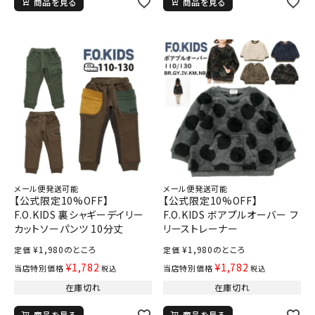
商品を見る
商品を見る
メール便発送可能
メール便発送可能
【公式限定10%OFF】
【公式限定10%OFF】
F.O.KIDS 裏シャギーデイリー
F.O.KIDS ボアプルオーバー フ
カットソーパンツ 10分丈
リーストレーナー
¥
1,980
のところ
¥
1,980
のところ
定価
定価
¥
1,782
¥
1,782
当店特別価格
当店特別価格
税込
税込
在庫切れ
在庫切れ
商品を見る
商品を見る