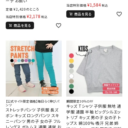
ーデ お揃い
¥
1,584
当店特別価格
税込
¥
2,420
のところ
定価
商品を見る
¥
2,178
当店特別価格
税込
商品を見る
【公式サイト限定価格】毎日らく伸びパ
期間限定30％OFF
ンツ
キッズ Tシャツ 子供服 無地 通
ストレッチパンツ 子供服 長ズ
学服 通園 半袖 ビッグシルエッ
ボン キッズ ロングパンツ スキ
ト リブ キッズ 男の子 女の子 ト
ニーパンツ 男の子 女の子 フル
ップス 綿100% 吸汗 兄弟 姉
レングス ボトムス 通園 通学 お