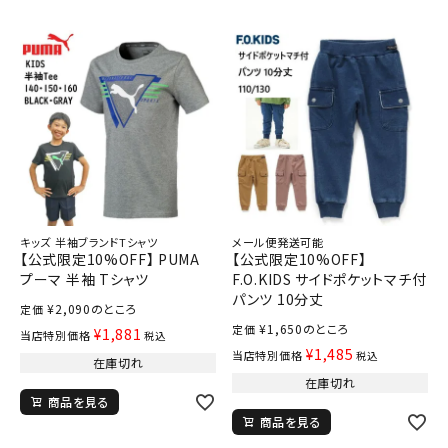
キッズ 半袖ブランドTシャツ
メール便発送可能
【公式限定10%OFF】 PUMA
【公式限定10%OFF】
プーマ 半袖 Tシャツ
F.O.KIDS サイドポケットマチ付
パンツ 10分丈
¥
2,090
のところ
定価
¥
1,650
のところ
定価
¥
1,881
当店特別価格
税込
¥
1,485
当店特別価格
税込
在庫切れ
在庫切れ
商品を見る
商品を見る