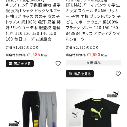
キッズ ロンT 子供服 無地 通学
【PUMA】プーマ パンツ 小学生
服 長袖Tシャツ ビッグシルエッ
キッズ スクール PUMA サッカ
ト 袖リブ キッズ 男の子 女の子
ー 子供 学校 ブランドパンツ 子
トップス 綿100% 吸汗 兄弟 姉
ども スポーツウェア 綿100％
妹 リンクコーデ 私服登校 送料
ブラック グレー 140 150 160
無料 110 120 130 140 150
843884 キッズ アクティブ ツイ
160 毎日コーデ お遊戯会
ルショーツ
¥
1,650
のところ
¥
2,750
のところ
定価
定価
¥
1,485
¥
1,650
当店特別価格
当店特別価格
税込
税込
在庫切れ
商品を見る
商品を見る