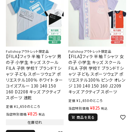
Fullshopアウトレット限定品
Fullshopアウトレット限定品
【FILA】フィラ 半袖 Tシャツ 男
【FILA】フィラ 半袖 Tシャツ 女
の子 小学生 キッズ スクール
の子 小学生 キッズ スクール
FILA 子供 学校Ｔ ブランドＴシ
FILA 子供 学校Ｔ ブランドＴシ
ャツ 子ども スポーツウェア ポ
ャツ 子ども スポーツウェア ポ
リエステル100％ ホワイト ター
リエステル100％ ピンク オレン
コイズブルー 130 140 150
ジ 130 140 150 160 J2209
160 D2208 キッズ アクティブ
キッズ アクティブ スポーツ
スポーツ 速乾
¥
1,650
のところ
定価
¥
1,650
のところ
定価
¥
825
当店特別価格
税込
¥
825
当店特別価格
税込
商品を見る
在庫切れ