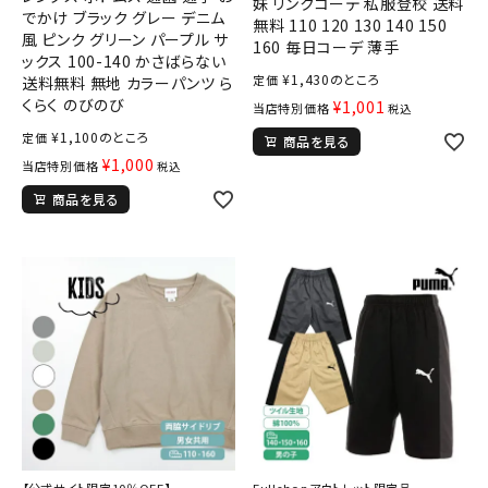
妹 リンクコーデ 私服登校 送料
でかけ ブラック グレー デニム
無料 110 120 130 140 150
風 ピンク グリーン パープル サ
160 毎日コーデ 薄手
ックス 100-140 かさばらない
¥
1,430
のところ
定価
送料無料 無地 カラーパンツ ら
くらく のびのび
¥
1,001
当店特別価格
税込
¥
1,100
のところ
定価
商品を見る
¥
1,000
当店特別価格
税込
商品を見る
【公式サイト限定10％OFF】
Fullshopアウトレット限定品