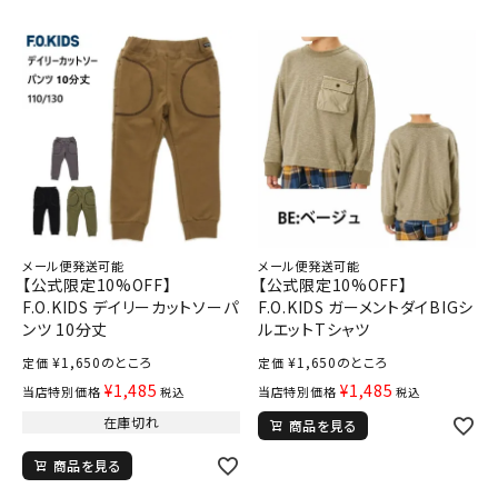
メール便発送可能
メール便発送可能
【公式限定10%OFF】
【公式限定10%OFF】
F.O.KIDS デイリーカットソーパ
F.O.KIDS ガーメントダイBIGシ
ンツ 10分丈
ルエットTシャツ
¥
1,650
のところ
¥
1,650
のところ
定価
定価
¥
1,485
¥
1,485
当店特別価格
当店特別価格
税込
税込
在庫切れ
商品を見る
商品を見る