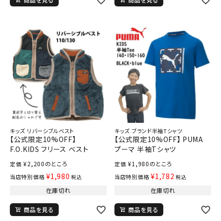
キッズ リバーシブルベスト
キッズ ブランド半袖Tシャツ
【公式限定10%OFF】
【公式限定10%OFF】 PUMA
F.O.KIDS フリース ベスト
プーマ 半袖Tシャツ
¥
2,200
のところ
¥
1,980
のところ
定価
定価
¥
1,980
¥
1,782
当店特別価格
当店特別価格
税込
税込
在庫切れ
在庫切れ
商品を見る
商品を見る