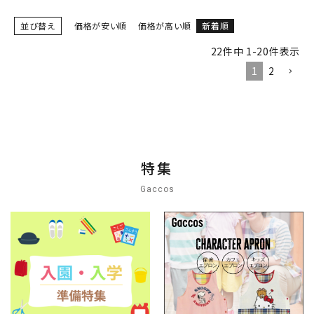
並び替え
価格が安い順
価格が高い順
新着順
22
件中
1
-
20
件表示
1
2
特集
Gaccos