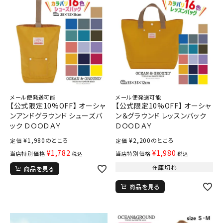
メール便発送可能
メール便発送可能
【公式限定10%OFF】 オーシャ
【公式限定10%OFF】 オーシャ
ンアンドグラウンド シューズバ
ン＆グラウンド レッスンバック
ック ＤＯＯＤＡＹ
ＤＯＯＤＡＹ
¥
1,980
のところ
¥
2,200
のところ
定価
定価
¥
1,782
¥
1,980
当店特別価格
当店特別価格
税込
税込
在庫切れ
商品を見る
商品を見る