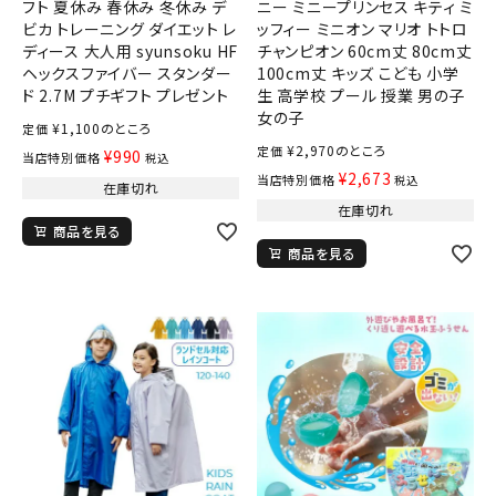
フト 夏休み 春休み 冬休み デ
ニー ミニープリンセス キティ ミ
ビカ トレーニング ダイエット レ
ッフィー ミニオン マリオ トトロ
ディース 大人用 syunsoku HF
チャンピオン 60cm丈 80cm丈
ヘックスファイバー スタンダー
100cm丈 キッズ こども 小学
ド 2.7M プチギフト プレゼント
生 高学校 プール 授業 男の子
女の子
¥
1,100
のところ
定価
¥
2,970
のところ
定価
¥
990
当店特別価格
税込
¥
2,673
当店特別価格
税込
在庫切れ
在庫切れ
商品を見る
商品を見る