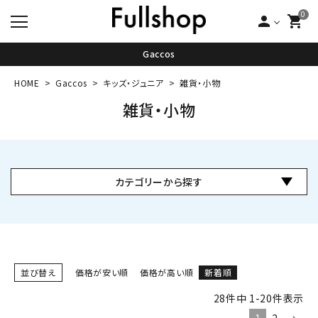
0
person
shopping_cart
Gaccos
HOME
Gaccos
キッズ・ジュニア
雑貨・小物
雑貨・小物
カテゴリーから探す
並び替え
価格が安い順
価格が高い順
新着順
28
件中
1
-
20
件表示