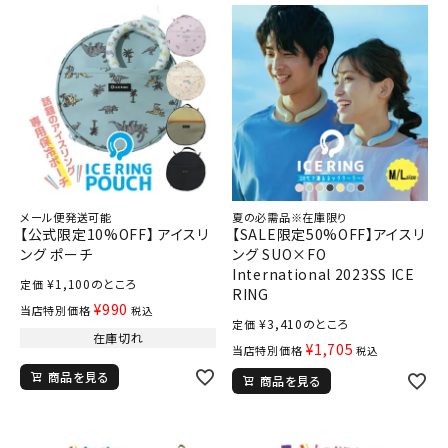
メール便発送可能
夏の必需品※在庫限り
【公式限定10%OFF】 アイスリ
【SALE限定50%OFF】アイスリ
ング ポーチ
ング SUO×FO
International 2023SS ICE
¥
1,100
のところ
定価
RING
¥
990
当店特別価格
税込
¥
3,410
のところ
定価
在庫切れ
¥
1,705
当店特別価格
税込
商品を見る
商品を見る