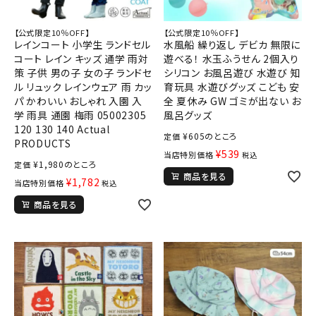
【公式限定10％OFF】
【公式限定10％OFF】
レインコート 小学生 ランドセル
水風船 繰り返し デビカ 無限に
コート レイン キッズ 通学 雨対
遊べる！ 水玉ふうせん 2個入り
策 子供 男の子 女の子 ランドセ
シリコン お風呂遊び 水遊び 知
ル リュック レインウェア 雨 カッ
育玩具 水遊びグッズ こども 安
パ かわいい おしゃれ 入園 入
全 夏休み GW ゴミが出ない お
学 雨具 通園 梅雨 05002305
風呂グッズ
120 130 140 Actual
¥
605
のところ
定価
PRODUCTS
¥
539
当店特別価格
税込
¥
1,980
のところ
定価
商品を見る
¥
1,782
当店特別価格
税込
商品を見る