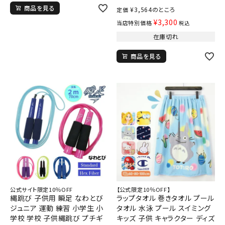
商品を見る
¥
3,564
のところ
定価
¥
3,300
当店特別価格
税込
在庫切れ
商品を見る
公式サイト限定10％OFF
【公式限定10％OFF】
縄跳び 子供用 瞬足 なわとび
ラップタオル 巻きタオル プール
ジュニア 運動 練習 小学生 小
タオル 水泳 プール スイミング
学校 学校 子供縄跳び プチギ
キッズ 子供 キャラクター ディズ