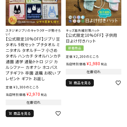
スタジオジブリのキャラクターが勢ぞろ
キッズ紫外線対策ハット
い！
【公式限定10%OFF】 子供用
【公式限定10%OFF】ジブリ 豆
日よけ付きハット
タオル 9枚セット プチタオル ミ
新着商品
ニタオル タオルチーフ 小さめ
タオル ハンカチ タオルハンカチ
¥
2,200
のところ
定価
通園 通学 通勤トトロ ジジ カ
¥
1,980
当店特別価格
税込
ルシファー カオナシ ネコバス
在庫切れ
プチギフト 卒園 退職 お祝い プ
レゼント ギフト お返し
商品を見る
¥
3,300
のところ
定価
¥
2,970
当店特別価格
税込
在庫切れ
商品を見る