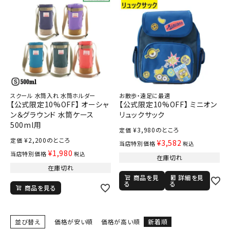
スクール 水筒入れ 水筒ホルダー
お散歩・遠足に最適
【公式限定10%OFF】 オーシャ
【公式限定10%OFF】 ミニオン
ン＆グラウンド 水筒ケース
リュックサック
500ml用
¥
3,980
のところ
定価
¥
2,200
のところ
定価
¥
3,582
当店特別価格
税込
¥
1,980
当店特別価格
税込
在庫切れ
在庫切れ
商品を見
詳細を見
る
る
商品を見る
並び替え
価格が安い順
価格が高い順
新着順