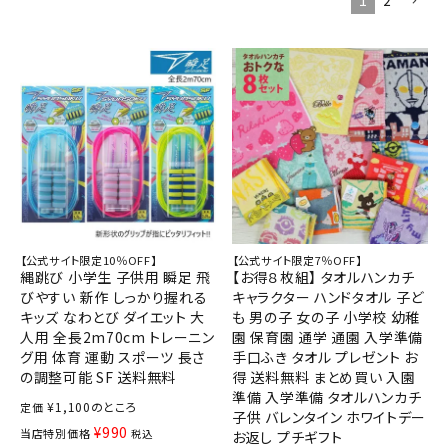
1
2
【公式サイト限定10％OFF】
【公式サイト限定7％OFF】
縄跳び 小学生 子供用 瞬足 飛
【お得８枚組】 タオルハンカチ
びやすい 新作 しっかり握れる
キャラクター ハンドタオル 子ど
キッズ なわとび ダイエット 大
も 男の子 女の子 小学校 幼稚
人用 全長2m70cm トレーニン
園 保育園 通学 通園 入学準備
グ用 体育 運動 スポーツ 長さ
手口ふき タオル プレゼント お
の調整可能 SF 送料無料
得 送料無料 まとめ買い 入園
準備 入学準備 タオルハンカチ
¥
1,100
のところ
定価
子供 バレンタイン ホワイトデー
¥
990
当店特別価格
税込
お返し プチギフト