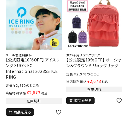
メール便送料無料
女の子用リュックサック
【公式限定10%OFF】 アイスリ
【公式限定10%OFF】 オーシャ
ング SUO×FO
ン＆グラウンド リュックサック
International 2023SS ICE
¥
2,970
のところ
定価
RING
¥
2,673
当店特別価格
税込
¥
2,970
のところ
定価
在庫切れ
¥
2,673
当店特別価格
税込
商品を見る
在庫切れ
商品を見る