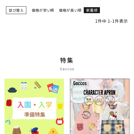
並び替え
価格が安い順
価格が高い順
新着順
1
件中
1
-
1
件表示
特集
Gaccos