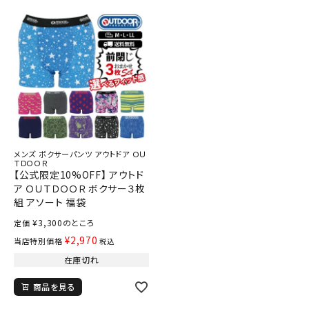
メンズ ボクサーパンツ アウトドア ＯＵ
ＴＤＯＯＲ
【公式限定10%OFF】 アウトド
ア ＯＵＴＤＯＯＲ ボクサー３枚
組 アソート 福袋
¥
3,300
のところ
定価
¥
2,970
当店特別価格
税込
在庫切れ
商品を見る