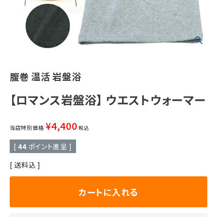
腹巻 温活 岩盤浴
【ロマンス岩盤浴】 ウエストウォーマー
¥
4,400
当店特別価格
税込
[
44
ポイント進呈 ]
送料込
カートに入れる