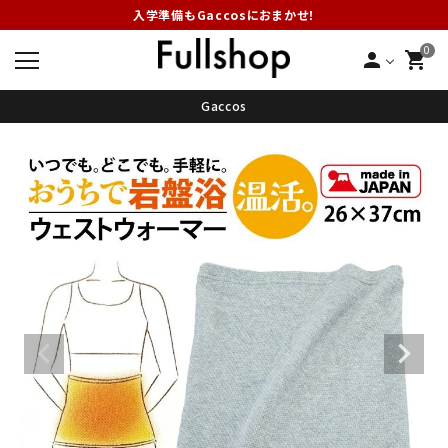
入学準備もGaccosにおまかせ！
0
person
shopping_cart
Gaccos