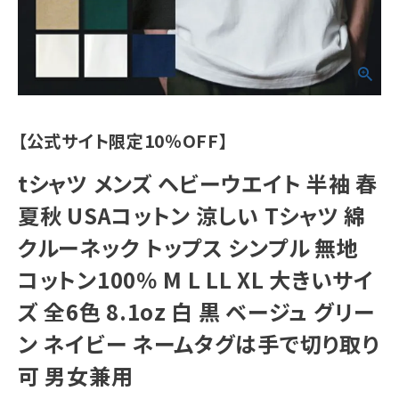
【公式サイト限定10％OFF】
tシャツ メンズ ヘビーウエイト 半袖 春
夏秋 USAコットン 涼しい Tシャツ 綿
クルーネック トップス シンプル 無地
コットン100％ M L LL XL 大きいサイ
ズ 全6色 8.1oz 白 黒 ベージュ グリー
ン ネイビー ネームタグは手で切り取り
可 男女兼用