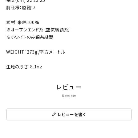
袖丈(cm) 22 23 25
胴仕様：脇縫い
素材：米綿100%
※オープンエンド糸（空気紡績糸）
※ホワイトのみ綿糸縫製
WEIGHT：273g/平方メートル
生地の厚さ：8.1oz
レビュー
Review
レビューを書く