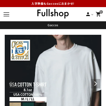
入学準備もGaccosにおまかせ！
0
person
shopping_cart
Gaccos