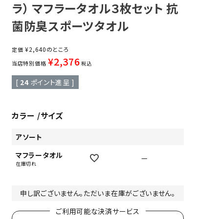
ラ） マフラータオル３枚セット 抗
菌防臭スポーツタオル
¥
2,640
のところ
定価
¥
2,376
当店特別価格
税込
[
24
ポイント進呈 ]
カラー
サイズ
アソート
マフラータオル
—
在庫切れ
申し訳ございません。ただいま在庫がございません。
ご利用可能な決済サービス